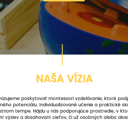
NAŠA VÍZIA
aväzujeme poskytovať montessori vzdelávanie, ktoré podp
ného potenciálu. Individualizované učenie a praktické s
stnom tempe. Nájdu u nás podporujúce prostredie, v kt
aní výziev a dosahovaní cieľov, či už osobných alebo ak