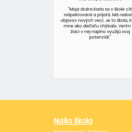
"Moja dcéra Karla sa v škole cít
rešpektovaná a prijatá. Má rados
objavov nových vecí. Je to škola, k
mne ako dieťaťu chýbala. Verím
žiaci v nej naplno využijú svoj
potenciál."
Naša škola
Hrebendova 44, Bratislava