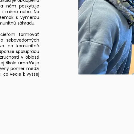
 Škola je obklopená
ha nám poskytuje
 i mimo neho. Na
ozemok s výmerou
munitnú záhradu.
cieľom formovať
h a sebavedomých
iava na komunitné
dporuje spoluprácu
zručnosti v oblasti
šej škole umožňuje
vážený pomer medzi
 čo vedie k vyššej