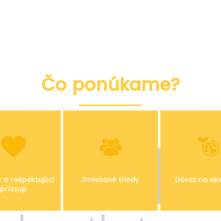
Čo ponúkame?
 a rešpektujúci
Zmiešané triedy
Dôraz na ek
prístup