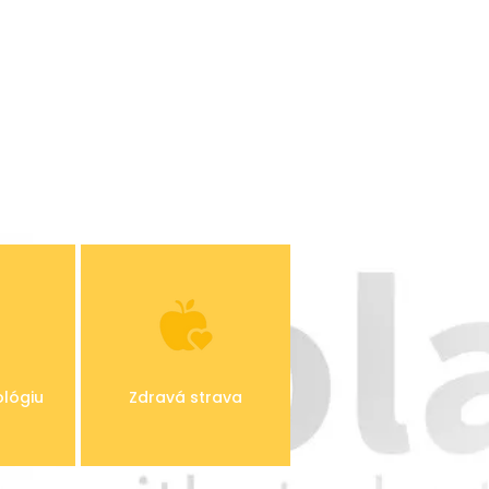
ológiu
Zdravá strava