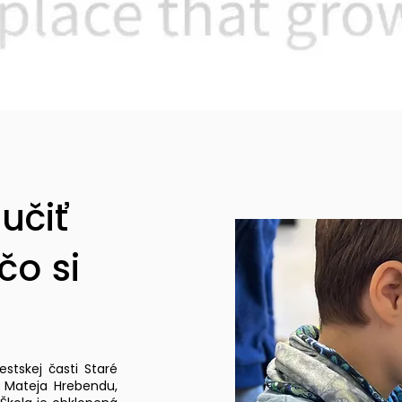
učiť
čo si
stskej časti Staré
a Mateja Hrebendu,