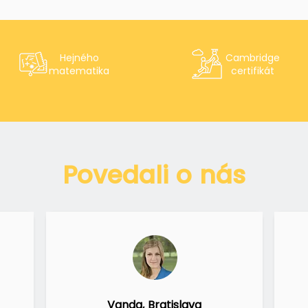
Hejného
Cambridge
matematika
certifikát
Povedali o nás
Vanda, Bratislava