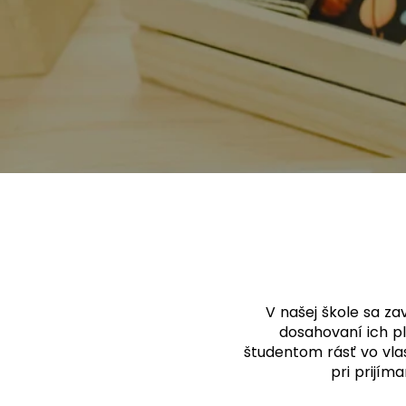
V našej škole sa z
dosahovaní ich pl
študentom rásť vo vla
pri prijím