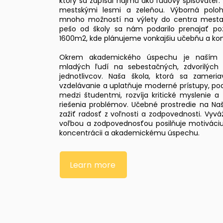
ktorý sa zapísal najmä ako ľudový spisovateľ.
mestskými lesmi a zeleňou. Výborná polo
mnoho možností na výlety do centra mesta
pešo od školy sa nám podarilo prenajať p
1600m2, kde plánujeme vonkajšiu učebňu a ko
Okrem akademického úspechu je naším 
mladých ľudí na sebestačných, zdvorilýc
jednotlivcov. Naša škola, ktorá sa zamer
vzdelávanie a uplatňuje moderné prístupy, po
medzi študentmi, rozvíja kritické myslenie a 
riešenia problémov. Učebné prostredie na Na
zažiť radosť z voľnosti a zodpovednosti. Vy
voľbou a zodpovednosťou posilňuje motiváciu,
koncentrácii a akademickému úspechu.
Learn more