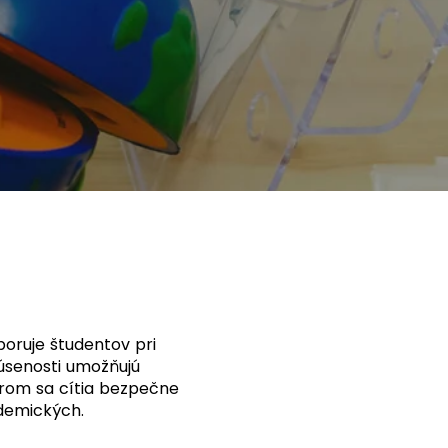
oruje študentov pri
kúsenosti umožňujú
orom sa cítia bezpečne
ademických.