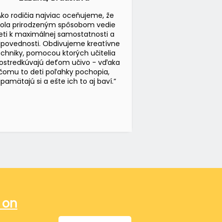
Ako rodičia najviac oceňujeme, že
kola prirodzeným spôsobom vedie
eti k maximálnej samostatnosti a
povednosti. Obdivujeme kreatívne
echniky, pomocou ktorých učitelia
ostredkúvajú deťom učivo - vďaka
čomu to deti poľahky pochopia,
pamätajú si a ešte ich to aj baví.”
 on