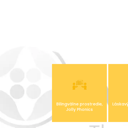
Bilingválne prostredie,
Láskavý
Jolly Phonics