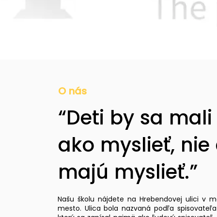
O nás
“Deti by sa mali 
ako myslieť, nie 
majú myslieť.”
Našu školu nájdete na Hrebendovej ulici v me
mesto. Ulica bola nazvaná podľa spisovateľ