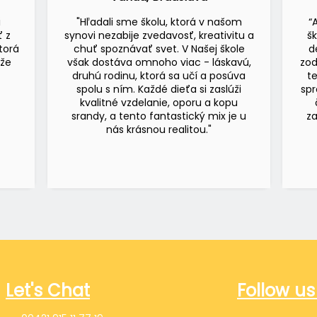
i
"Hľadali sme školu, ktorá v našom
“
ť z
synovi nezabije zvedavosť, kreativitu a
š
torá
chuť spoznávať svet. V Našej škole
d
 že
však dostáva omnoho viac - láskavú,
zod
druhú rodinu, ktorá sa učí a posúva
t
spolu s ním. Každé dieťa si zaslúži
spr
kvalitné vzdelanie, oporu a kopu
srandy, a tento fantastický mix je u
za
nás krásnou realitou."
Let's Chat
Follow us