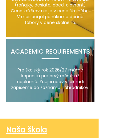
(raňajky, desiata, obed, olovrant)
Cena krúžkov nie je v cene školného.
V mesiaci júl ponúkame denné
tábory v cene školného.
ACADEMIC REQUIREMENTS
Pre školský rok 2026/27 máme
kapacitu pre prvý ročník už
naplnenú. Záujemcov však radi
zapíšeme do zoznamu náhradníkov.
Naša škola