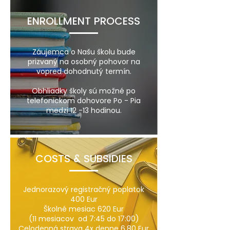
ENROLLMENT PROCESS
Záujemca o Našu školu bude
prizvaný na osobný pohovor na
vopred dohodnutý termín.
Obhliadky školy sú možné po
telefonickom dohovore Po - Pia
medzi 12 -13 hodinou.
COSTS & SUBSIDIES
Jednorazový registračný poplatok
400 Eur
Školné mesiac 620 Eur
(11 mesiacov od 7:45 do 17:00)
Celodenná strava 4x denne 6,80 Eur